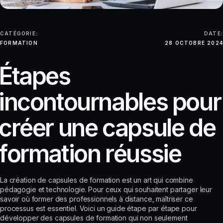
CATÉGORIE:
DATE:
FORMATION
28 OCTOBRE 2024
É
t
a
p
e
s
i
n
c
o
n
t
o
u
r
n
a
b
l
e
s
p
o
u
r
c
r
é
e
r
u
n
e
c
a
p
s
u
l
e
d
e
f
o
r
m
a
t
i
o
n
r
é
u
s
s
i
e
La création de capsules de formation est un art qui combine
pédagogie et technologie. Pour ceux qui souhaitent partager leur
savoir où former des professionnels à distance, maîtriser ce
processus est essentiel. Voici un guide étape par étape pour
développer des capsules de formation qui non seulement