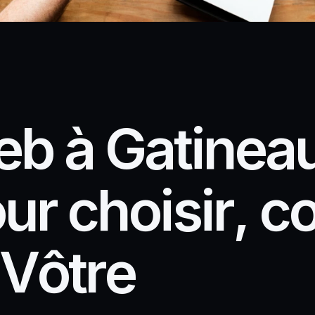
e
b
à
G
a
t
i
n
e
a
o
u
r
c
h
o
i
s
i
r
,
c
V
ô
t
r
e