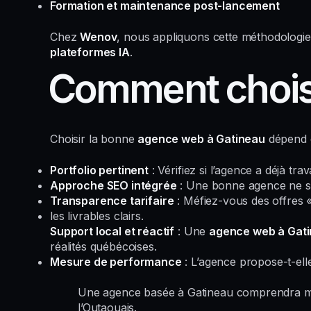
Formation et maintenance post-lancement
Chez
Wenov
, nous appliquons cette méthodologie 
plateformes IA
.
Comment choisi
Choisir la bonne
agence web à Gatineau
dépend d
Portfolio pertinent
: Vérifiez si l’agence a déjà tr
Approche SEO intégrée
: Une bonne agence ne se 
Transparence tarifaire
: Méfiez-vous des offres « 
les livrables clairs.
Support local et réactif
: Une
agence web à Gat
réalités québécoises.
Mesure de performance
: L’agence propose-t-ell
Une agence basée à Gatineau comprendra mieu
l’Outaouais.