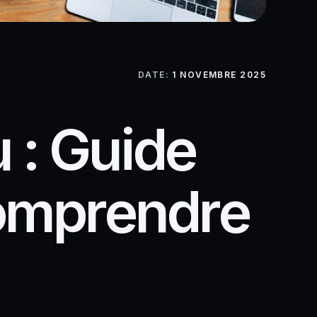
DATE:
1 NOVEMBRE 2025
u
:
G
u
i
d
e
o
m
p
r
e
n
d
r
e