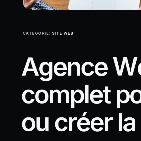
CATÉGORIE:
SITE WEB
A
g
e
n
c
e
W
c
o
m
p
l
e
t
p
o
u
c
r
é
e
r
l
a